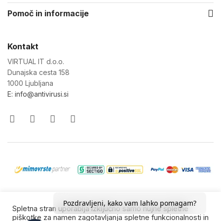
Pomoč in informacije
Kontakt
VIRTUAL IT d.o.o.
Dunajska cesta 158
1000 Ljubljana
E: info@antivirusi.si
© 2022-26 Virtual IT d.o.o. Vse pravice pridržane.
Pozdravljeni, kako vam lahko pomagam?
Spletna stran uporablja izključno samo nujne spletne
Blagovne znamke so last njihovih lastnikov.
piškotke za namen zagotavljanja spletne funkcionalnosti in