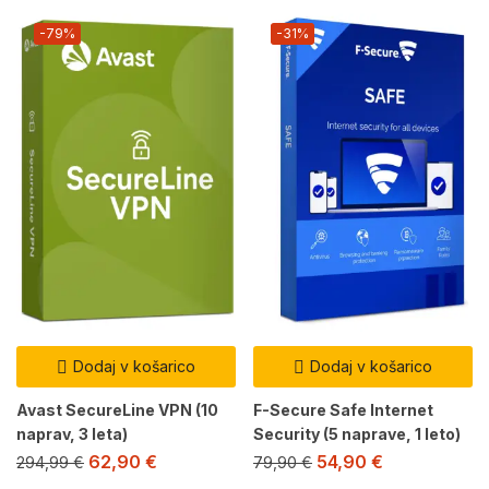
-79%
-31%
Dodaj v košarico
Dodaj v košarico
Avast SecureLine VPN (10
F-Secure Safe Internet
naprav, 3 leta)
Security (5 naprave, 1 leto)
62,90
€
54,90
€
294,99
€
79,90
€